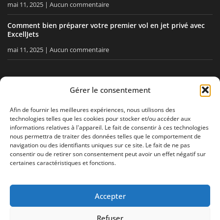
mai 11, 2025
Aucun commentaire
Comment bien préparer votre premier vol en jet privé avec
ExcellJets
mai 11, 2025
Aucun commentaire
RESTEZ INFORMÉ
Gérer le consentement
Recevez nos conseils, nos actualités directement dans votre
Afin de fournir les meilleures expériences, nous utilisons des
technologies telles que les cookies pour stocker et/ou accéder aux
boîte email.
informations relatives à l'appareil. Le fait de consentir à ces technologies
nous permettra de traiter des données telles que le comportement de
navigation ou des identifiants uniques sur ce site. Le fait de ne pas
consentir ou de retirer son consentement peut avoir un effet négatif sur
J'accepte
la politique de confidentialité
certaines caractéristiques et fonctions.
Accepter
Mentions légales
Politique de confidentialité
Plan de site
Refuser