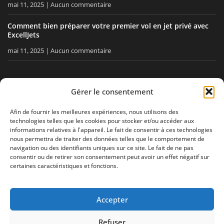
mai 11, 2025
Aucun commentaire
Comment bien préparer votre premier vol en jet privé avec
ExcellJets
mai 11, 2025
Aucun commentaire
RESTEZ INFORMÉ
Gérer le consentement
Recevez nos conseils, nos actualités directement dans votre
Afin de fournir les meilleures expériences, nous utilisons des
technologies telles que les cookies pour stocker et/ou accéder aux
boîte email.
informations relatives à l'appareil. Le fait de consentir à ces technologies
nous permettra de traiter des données telles que le comportement de
navigation ou des identifiants uniques sur ce site. Le fait de ne pas
consentir ou de retirer son consentement peut avoir un effet négatif sur
J'accepte
la politique de confidentialité
certaines caractéristiques et fonctions.
Accepter
Mentions légales
Politique de confidentialité
Plan de site
Refuser