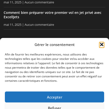
mai 11, 2025
Aucun commentaire
Comment bien préparer votre premier vol en jet privé avec
ExcellJets
mai 11, 2025
Aucun commentaire
RESTEZ INFORMÉ
Gérer le consentement
Recevez nos conseils, nos actualités directement dans votre
Afin de fournir les meilleures expériences, nous utilisons des
technologies telles que les cookies pour stocker et/ou accéder aux
boîte email.
informations relatives à l'appareil. Le fait de consentir à ces technologies
nous permettra de traiter des données telles que le comportement de
navigation ou des identifiants uniques sur ce site. Le fait de ne pas
consentir ou de retirer son consentement peut avoir un effet négatif sur
J'accepte
la politique de confidentialité
certaines caractéristiques et fonctions.
Accepter
Mentions légales
Politique de confidentialité
Plan de site
Refuser