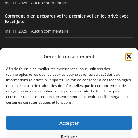
mai 11, 2025
Aucun commentaire
Comment bien préparer votre premier vol en jet privé avec
ExcellJets
mai 11, 2025
Aucun commentaire
RESTEZ INFORMÉ
Gérer le consentement
Recevez nos conseils, nos actualités directement dans votre
Afin de fournir les meilleures expériences, nous utilisons des
technologies telles que les cookies pour stocker et/ou accéder aux
boîte email.
informations relatives à l'appareil. Le fait de consentir à ces technologies
nous permettra de traiter des données telles que le comportement de
navigation ou des identifiants uniques sur ce site. Le fait de ne pas
consentir ou de retirer son consentement peut avoir un effet négatif sur
J'accepte
la politique de confidentialité
certaines caractéristiques et fonctions.
Accepter
Mentions légales
Politique de confidentialité
Plan de site
Refuser