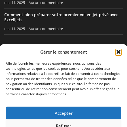
mai 11, 2025
Aucun commentaire
Comment bien préparer votre premier vol en jet privé avec
ExcellJets
mai 11, 2025
Aucun commentaire
RESTEZ INFORMÉ
Gérer le consentement
Recevez nos conseils, nos actualités directement dans votre
Afin de fournir les meilleures expériences, nous utilisons des
technologies telles que les cookies pour stocker et/ou accéder aux
boîte email.
informations relatives à l'appareil. Le fait de consentir à ces technologies
nous permettra de traiter des données telles que le comportement de
navigation ou des identifiants uniques sur ce site. Le fait de ne pas
consentir ou de retirer son consentement peut avoir un effet négatif sur
J'accepte
la politique de confidentialité
certaines caractéristiques et fonctions.
Accepter
Mentions légales
Politique de confidentialité
Plan de site
Refuser