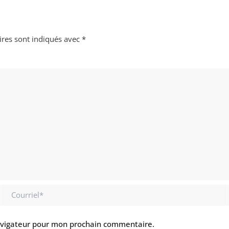
ires sont indiqués avec
*
Courriel*
S
I
avigateur pour mon prochain commentaire.