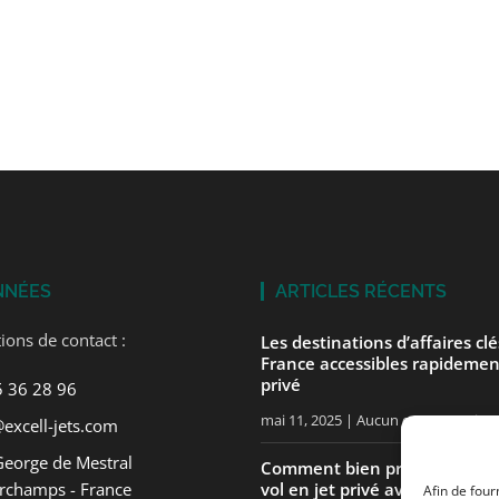
NNÉES
ARTICLES RÉCENTS
ions de contact :
Les destinations d’affaires cl
France accessibles rapidemen
privé
5 36 28 96
mai 11, 2025
Aucun commentaire
excell-jets.com
George de Mestral
Comment bien préparer votre
rchamps - France
vol en jet privé avec ExcellJet
Afin de four