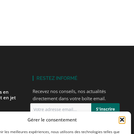
RESTEZ INFORMÉ
Recevez nos conseils, nos actualités
és en
t en jet
directement dans votre boîte email.
Gérer le consentement
J'accepte
la politique de confidentialité
 premier
s
nir les meilleures expériences, nous utilisons des technologies telles que