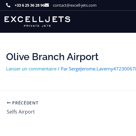
Aller
+33 6 25 36 28 96
contact@excell-jets.com
au
contenu
Olive Branch Airport
Laisser un commentaire
/ Par
SergeJerome.Laverny4723006
PRÉCÉDENT
Selfs Airport