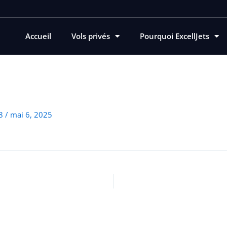
Accueil
Vols privés
Pourquoi ExcellJets
78
/
mai 6, 2025