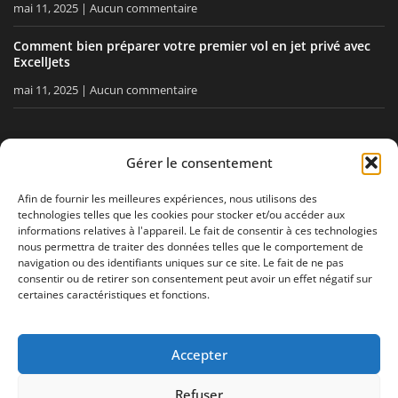
mai 11, 2025
Aucun commentaire
Comment bien préparer votre premier vol en jet privé avec
ExcellJets
mai 11, 2025
Aucun commentaire
RESTEZ INFORMÉ
Gérer le consentement
Recevez nos conseils, nos actualités directement dans votre
Afin de fournir les meilleures expériences, nous utilisons des
technologies telles que les cookies pour stocker et/ou accéder aux
boîte email.
informations relatives à l'appareil. Le fait de consentir à ces technologies
nous permettra de traiter des données telles que le comportement de
navigation ou des identifiants uniques sur ce site. Le fait de ne pas
consentir ou de retirer son consentement peut avoir un effet négatif sur
J'accepte
la politique de confidentialité
certaines caractéristiques et fonctions.
Accepter
Mentions légales
Politique de confidentialité
Plan de site
Refuser