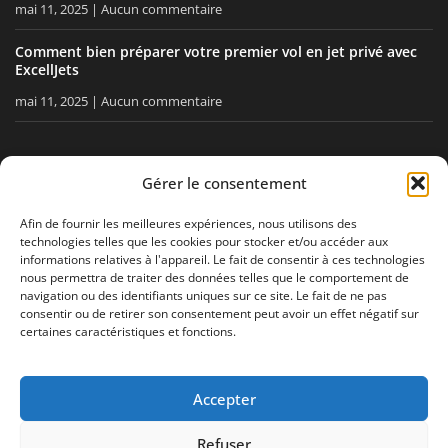
mai 11, 2025
Aucun commentaire
Comment bien préparer votre premier vol en jet privé avec
ExcellJets
mai 11, 2025
Aucun commentaire
RESTEZ INFORMÉ
Gérer le consentement
Recevez nos conseils, nos actualités directement dans votre
Afin de fournir les meilleures expériences, nous utilisons des
technologies telles que les cookies pour stocker et/ou accéder aux
boîte email.
informations relatives à l'appareil. Le fait de consentir à ces technologies
nous permettra de traiter des données telles que le comportement de
navigation ou des identifiants uniques sur ce site. Le fait de ne pas
consentir ou de retirer son consentement peut avoir un effet négatif sur
J'accepte
la politique de confidentialité
certaines caractéristiques et fonctions.
Accepter
Mentions légales
Politique de confidentialité
Plan de site
Refuser