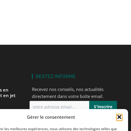
RESTEZ INFORMÉ
Recevez nos conseils, nos actualités
és en
t en jet
directement dans votre boîte email.
Gérer le consentement
J'accepte
la politique de confidentialité
 premier
s
nir les meilleures expériences, nous utilisons des technologies telles que