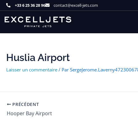
Aller
+33 6 25 36 28 96
contact@excell-jets.com
au
contenu
Huslia Airport
Laisser un commentaire
/ Par
SergeJerome.Laverny4723006
PRÉCÉDENT
Hooper Bay Airport