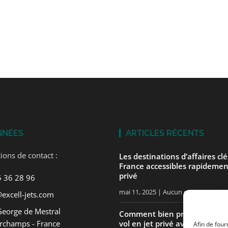
NNÉES
ARTICLES RÉCENTS
ions de contact :
Les destinations d’affaires cl
France accessibles rapidemen
privé
5 36 28 96
mai 11, 2025
Aucun commentaire
excell-jets.com
George de Mestral
Comment bien préparer votre
rchamps - France
vol en jet privé avec ExcellJet
Afin de four