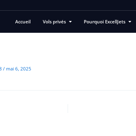
Accueil
Vols privés
Pourquoi ExcellJets
78
/
mai 6, 2025