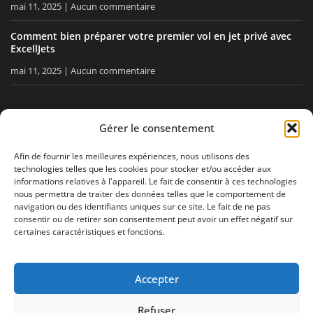
mai 11, 2025
Aucun commentaire
Comment bien préparer votre premier vol en jet privé avec
ExcellJets
mai 11, 2025
Aucun commentaire
RESTEZ INFORMÉ
Gérer le consentement
Recevez nos conseils, nos actualités directement dans votre
Afin de fournir les meilleures expériences, nous utilisons des
technologies telles que les cookies pour stocker et/ou accéder aux
boîte email.
informations relatives à l'appareil. Le fait de consentir à ces technologies
nous permettra de traiter des données telles que le comportement de
navigation ou des identifiants uniques sur ce site. Le fait de ne pas
consentir ou de retirer son consentement peut avoir un effet négatif sur
J'accepte
la politique de confidentialité
certaines caractéristiques et fonctions.
Accepter
Mentions légales
Politique de confidentialité
Plan de site
Refuser