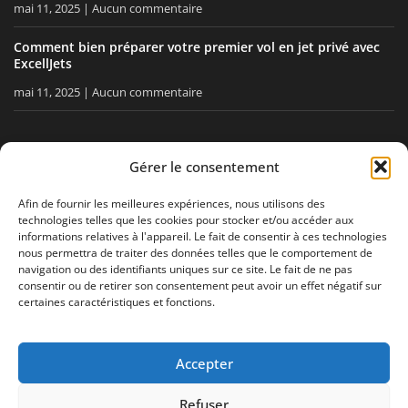
mai 11, 2025
Aucun commentaire
Comment bien préparer votre premier vol en jet privé avec
ExcellJets
mai 11, 2025
Aucun commentaire
RESTEZ INFORMÉ
Gérer le consentement
Recevez nos conseils, nos actualités directement dans votre
Afin de fournir les meilleures expériences, nous utilisons des
technologies telles que les cookies pour stocker et/ou accéder aux
boîte email.
informations relatives à l'appareil. Le fait de consentir à ces technologies
nous permettra de traiter des données telles que le comportement de
navigation ou des identifiants uniques sur ce site. Le fait de ne pas
consentir ou de retirer son consentement peut avoir un effet négatif sur
J'accepte
la politique de confidentialité
certaines caractéristiques et fonctions.
Accepter
Mentions légales
Politique de confidentialité
Plan de site
Refuser