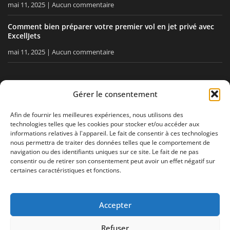
mai 11, 2025
Aucun commentaire
Comment bien préparer votre premier vol en jet privé avec
ExcellJets
mai 11, 2025
Aucun commentaire
RESTEZ INFORMÉ
Gérer le consentement
Recevez nos conseils, nos actualités directement dans votre
Afin de fournir les meilleures expériences, nous utilisons des
technologies telles que les cookies pour stocker et/ou accéder aux
boîte email.
informations relatives à l'appareil. Le fait de consentir à ces technologies
nous permettra de traiter des données telles que le comportement de
navigation ou des identifiants uniques sur ce site. Le fait de ne pas
consentir ou de retirer son consentement peut avoir un effet négatif sur
J'accepte
la politique de confidentialité
certaines caractéristiques et fonctions.
Accepter
Mentions légales
Politique de confidentialité
Plan de site
Refuser