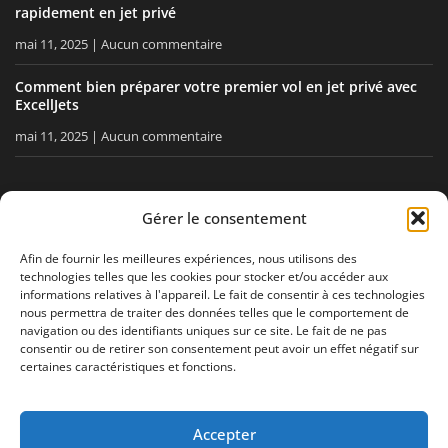
rapidement en jet privé
mai 11, 2025
Aucun commentaire
Comment bien préparer votre premier vol en jet privé avec
ExcellJets
mai 11, 2025
Aucun commentaire
RESTEZ INFORMÉ
Gérer le consentement
Recevez nos conseils, nos actualités directement dans votre
Afin de fournir les meilleures expériences, nous utilisons des
technologies telles que les cookies pour stocker et/ou accéder aux
boîte email.
informations relatives à l'appareil. Le fait de consentir à ces technologies
nous permettra de traiter des données telles que le comportement de
navigation ou des identifiants uniques sur ce site. Le fait de ne pas
consentir ou de retirer son consentement peut avoir un effet négatif sur
J'accepte
la politique de confidentialité
certaines caractéristiques et fonctions.
Accepter